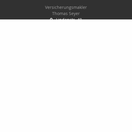
Versicherungsmakler
Thomas Seyer
Lindenstr. 48
15711 Königs Wusterhausen
03375-901705
0175-622 89 83
03375-9789060
info@thomasseyer.de
Nachricht schreiben
Startseite
Kontakt
Privat