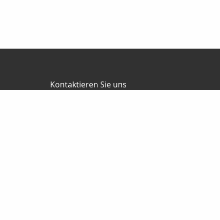
Kontaktieren Sie uns
Versicherungsmakler
Thomas Seyer
Lindenstr. 48
15711 Königs Wusterhausen
03375-901705
0175-622 89 83
03375-9789060
info@thomasseyer.de
Nachricht schreiben