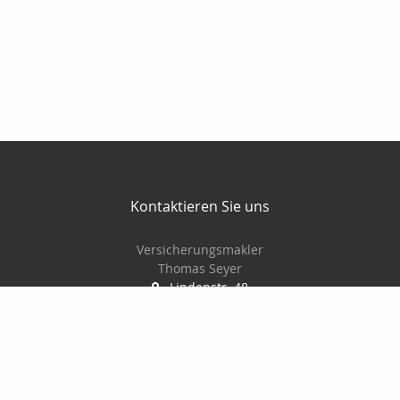
Kontaktieren Sie uns
Versicherungsmakler
Thomas Seyer
Lindenstr. 48
15711 Königs Wusterhausen
03375-901705
0175-622 89 83
03375-9789060
info@thomasseyer.de