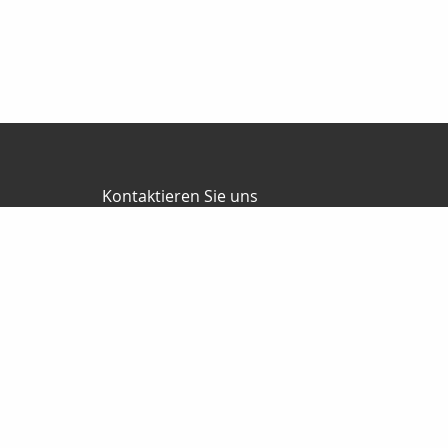
Kontaktieren Sie uns
Versicherungsmakler
Thomas Seyer
Lindenstr. 48
15711 Königs Wusterhausen
03375-901705
0175-622 89 83
03375-9789060
info@thomasseyer.de
Nachricht schreiben