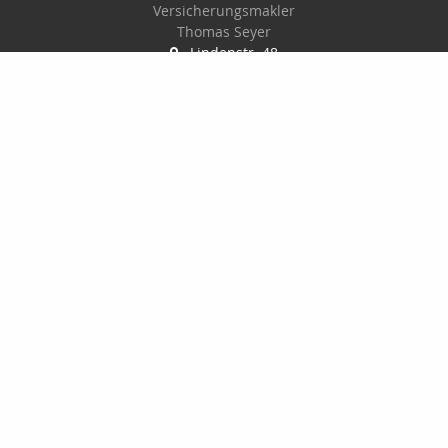
Versicherungsmakler
Thomas Seyer
Lindenstr. 48
15711 Königs Wusterhausen
03375-901705
0175-622 89 83
03375-9789060
info@thomasseyer.de
Nachricht schreiben
Startseite
Kontakt
Privat